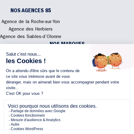
NOS AGENCES 85
Agence de la Roche-sur-Yon
Agence des Herbiers
Agence des Sables-d’Olonne
NOS MARQUES
Alliance Construction
Rénovations108
Atmosphere'In
Syméâme
MyLovelyNature
NOUS CONTACTER
02 40 300 200
Écrivez-nous
Rejoignez l'équipe
NOUS SUIVRE