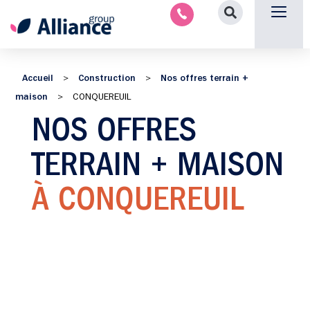
Nous contacter
Accueil
Construction
Nos offres terrain +
>
>
maison
>
CONQUEREUIL
NOS OFFRES
TERRAIN + MAISON
À CONQUEREUIL