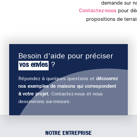
demande sur not
pour déc
Contactez-nous
propositions de terrai
Besoin d'aide pour préciser
vos envies
?
Répondez à quelques questions et
découvrez
nos exemples de maisons qui correspondent
J
à votre projet
. Contactez-nous et nous
déco
dessinerons sur-mesure.
NOTRE ENTREPRISE