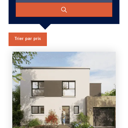
Trier par prix
4 chambres
1 Garage
Maison à construire
sur un terrain de 930.00 m²
À Ancenis (44150)
393 500