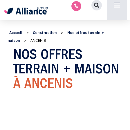
Nous contacter
Accueil
Construction
Nos offres terrain +
>
>
maison
>
ANCENIS
NOS OFFRES
TERRAIN + MAISON
À ANCENIS