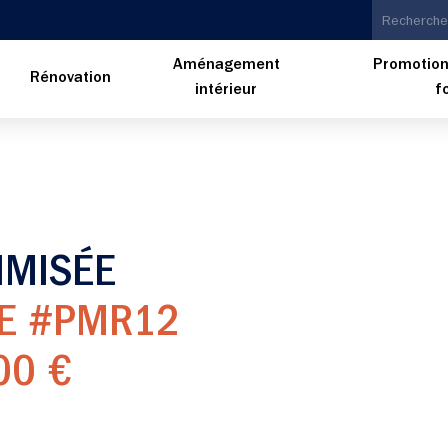
Aménagement
Promotion
n
Rénovation
intérieur
f
IMISÉE
E #PMR12
00 €