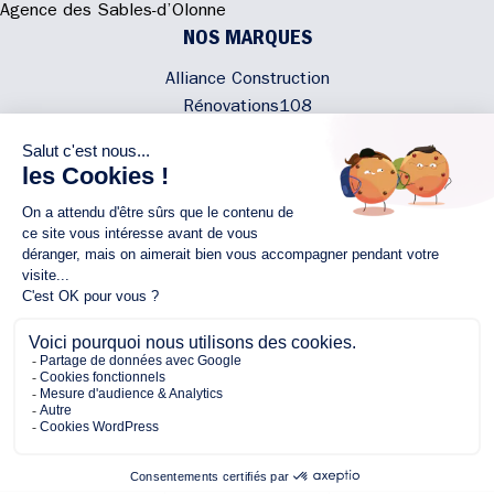
Agence des Sables-d’Olonne
NOS MARQUES
Alliance Construction
Rénovations108
Atmosphere'In
Syméâme
MyLovelyNature
NOUS CONTACTER
02 40 300 200
Écrivez-nous
Rejoignez l'équipe
NOUS SUIVRE
Copyright © 2026 Alliance
Protection des Données Personnelles