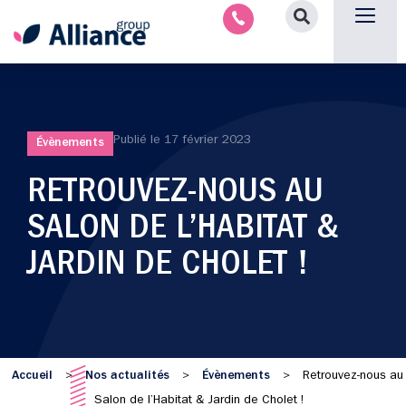
Nous contacter
Publié le
17 février 2023
Évènements
RETROUVEZ-NOUS AU
SALON DE L’HABITAT &
JARDIN DE CHOLET !
Accueil
Nos actualités
Évènements
>
>
>
Retrouvez-nous au
Salon de l’Habitat & Jardin de Cholet !