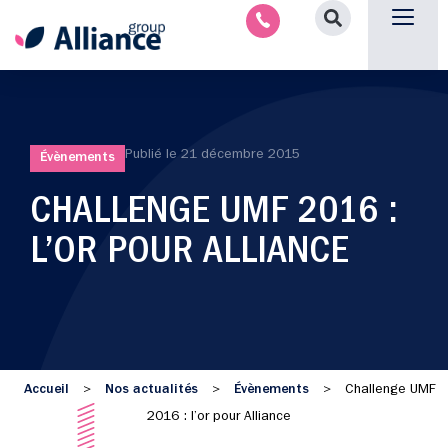
Nous contacter
Publié le
21 décembre 2015
Évènements
CHALLENGE UMF 2016 :
L’OR POUR ALLIANCE
Accueil
Nos actualités
Évènements
>
>
>
Challenge UMF
2016 : l’or pour Alliance