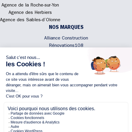
Agence de la Roche-sur-Yon
Agence des Herbiers
Agence des Sables-d’Olonne
NOS MARQUES
Alliance Construction
Rénovations108
Atmosphere'In
Syméâme
MyLovelyNature
NOUS CONTACTER
02 40 300 200
Écrivez-nous
Rejoignez l'équipe
NOUS SUIVRE