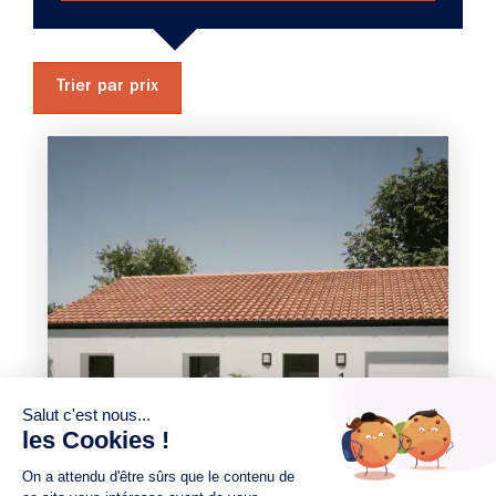
Trier par prix
3 chambres
1 Garage
Maison à construire
sur un terrain de 488.00 m²
À Villeneuve-en-Retz (44580)
204 165