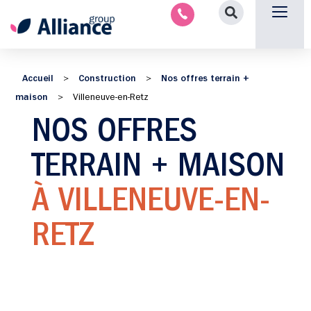
Nous contacter
Accueil
Construction
Nos offres terrain +
>
>
maison
>
Villeneuve-en-Retz
NOS OFFRES
TERRAIN + MAISON
À VILLENEUVE-EN-
RETZ