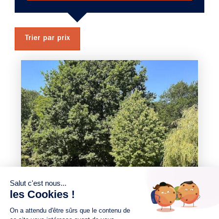
Trier par prix
3 chambres
Maison à construire
sur un terrain de 915.00 m²
À Sainte-Reine-de-Bretagne
(44160)
217 264