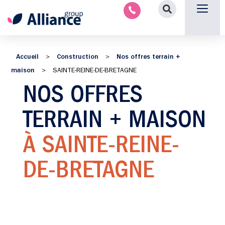
Aménagement intérieu
Promotion immobilière & foncièr
Espace parten
Nous 
Accueil
Construction
Nos offres terrain +
>
>
maison
>
SAINTE-REINE-DE-BRETAGNE
NOS OFFRES
TERRAIN + MAISON
À SAINTE-REINE-
DE-BRETAGNE