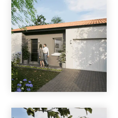
2 chambres
1 Garage
Maison à construire
sur un terrain de 333.00 m²
À Mortagne-sur-Sèvre (85290)
179 309
3 chambres
1 Garage