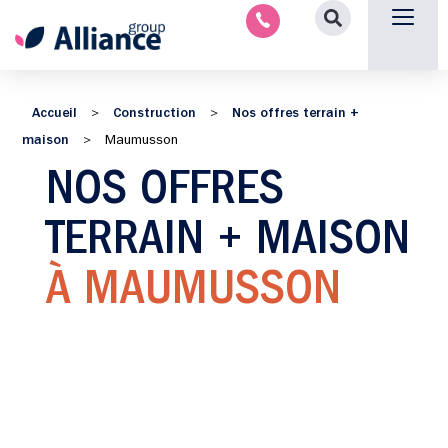
Aménagement intérieu
Promotion immobilière & foncièr
Espace parten
Nous 
Accueil
Construction
Nos offres terrain +
>
>
maison
>
Maumusson
NOS OFFRES
TERRAIN + MAISON
À MAUMUSSON