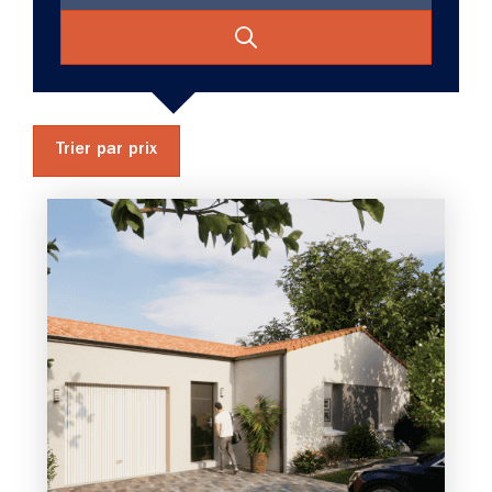
Trier par prix
3 chambres
1 Garage
Maison à construire
sur un terrain de 498.00 m²
À Ligné (44850)
265 461