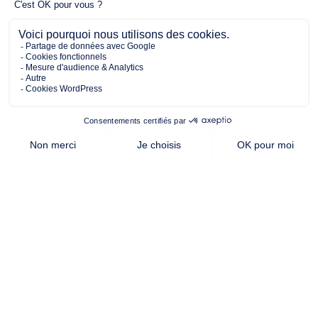
3 chambres
Maison à construire
sur un terrain de 498.00 m²
À Ligné (44850)
280 072