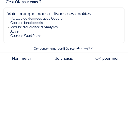
3 chambres
1 Garage
Maison à construire
sur un terrain de 422.00 m²
À Les Sables-d'Olonne (85100)
338 438