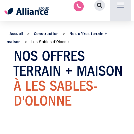
Nous contacter
Accueil
Construction
Nos offres terrain +
>
>
maison
>
Les Sables-d'Olonne
NOS OFFRES
TERRAIN + MAISON
À LES SABLES-
D'OLONNE