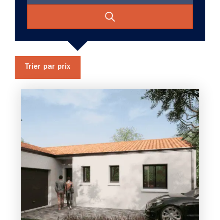
Trier par prix
3 chambres
1 Garage
Maison à construire
sur un terrain de 350.00 m²
À Les Sables-d'Olonne (85100)
330 000