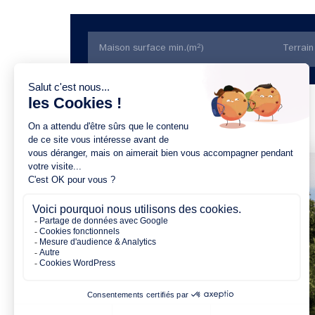
Trier par prix
3 chambres
1 Garage
Maison à construire
sur un terrain de 400.00 m²
À La Limouzinière (44310)
239 461