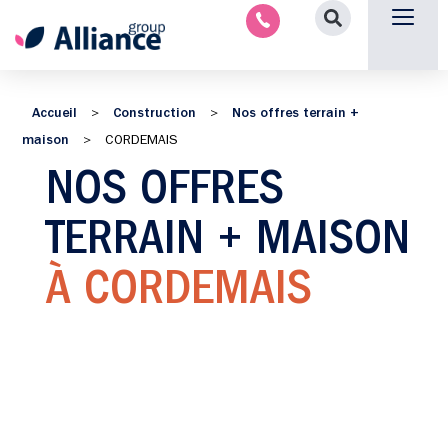
Aménagement intérieu
Promotion immobilière & foncièr
Espace parten
Nous 
Accueil
Construction
Nos offres terrain +
>
>
maison
>
CORDEMAIS
NOS OFFRES
TERRAIN + MAISON
À CORDEMAIS