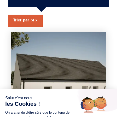
Trier par prix
3 chambres
1 Garage
Maison à construire
sur un terrain de 310.00 m²
À Cordemais (44360)
232 023