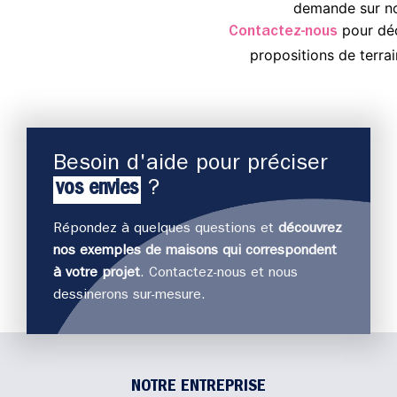
demande sur not
pour déc
Contactez-nous
propositions de terrai
Besoin d'aide pour préciser
vos envies
?
Répondez à quelques questions et
découvrez
nos exemples de maisons qui correspondent
J
à votre projet
. Contactez-nous et nous
déco
dessinerons sur-mesure.
NOTRE ENTREPRISE