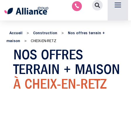
Aménagement intérieu
Promotion immobilière & foncièr
Espace parten
Nous 
Accueil
Construction
Nos offres terrain +
>
>
maison
>
CHEIX-EN-RETZ
NOS OFFRES
TERRAIN + MAISON
À CHEIX-EN-RETZ