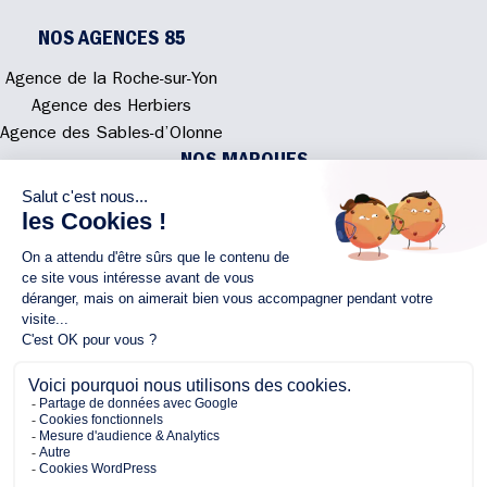
NOS AGENCES 85
Agence de la Roche-sur-Yon
Agence des Herbiers
Agence des Sables-d’Olonne
NOS MARQUES
Alliance Construction
Rénovations108
Atmosphere'In
Syméâme
MyLovelyNature
NOUS CONTACTER
02 40 300 200
Écrivez-nous
Rejoignez l'équipe
NOUS SUIVRE