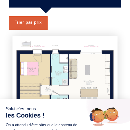
Trier par prix
2 chambres
Maison à construire
sur un terrain de 220.00 m²
À Barbechat (44450)
165 131