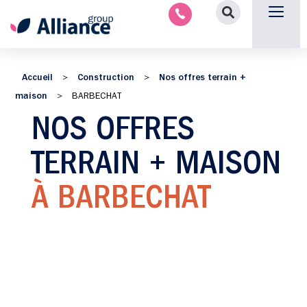
Nous contacter
Accueil
Construction
Nos offres terrain +
>
>
maison
>
BARBECHAT
NOS OFFRES
TERRAIN + MAISON
À BARBECHAT